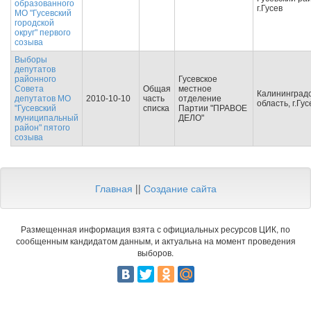
образованного
г.Гусев
МО "Гусевский
городской
округ" первого
созыва
Выборы
депутатов
районного
Гусевское
Совета
Общая
местное
Калининград
депутатов МО
2010-10-10
часть
отделение
область, г.Гус
"Гусевский
списка
Партии "ПРАВОЕ
муниципальный
ДЕЛО"
район" пятого
созыва
Главная
||
Создание сайта
Размещенная информация взята с официальных ресурсов ЦИК, по
сообщенным кандидатом данным, и актуальна на момент проведения
выборов.