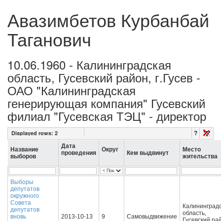
Авазимбетов Курбанбай
Таганович
10.06.1960 - Калининградская
область, Гусевский район, г.Гусев -
ОАО "Калининградская
генерирующая компания" Гусевский
филиал "Гусевская ТЭЦ" - директор
?
Displayed rows:
2
Дата
Название
Округ
Место
проведения
Кем выдвинут
выборов
жительства
Выборы
депутатов
окружного
Совета
Калининград
депутатов
область,
вновь
2013-10-13
9
Самовыдвижение
Гусевский ра