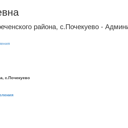
евна
еченского района, с.Почекуево - Админ
ления
а, с.Почекуево
еления