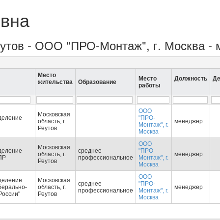
евна
Реутов - ООО "ПРО-Монтаж", г. Москва -
Место
Место
Должность
Де
жительства
Образование
работы
ООО
Московская
деление
"ПРО-
область, г.
менеджер
Монтаж", г.
Реутов
Москва
ООО
Московская
деление
среднее
"ПРО-
область, г.
менеджер
ПР
профессиональное
Монтаж", г.
Реутов
Москва
ООО
деление
Московская
среднее
"ПРО-
берально-
область, г.
менеджер
профессиональное
Монтаж", г.
России"
Реутов
Москва