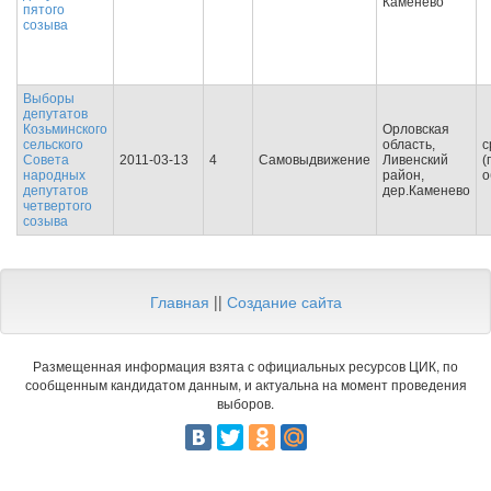
Каменево
пятого
созыва
Выборы
депутатов
Козьминского
Орловская
сельского
область,
с
Совета
2011-03-13
4
Самовыдвижение
Ливенский
(
народных
район,
о
депутатов
дер.Каменево
четвертого
созыва
Главная
||
Создание сайта
Размещенная информация взята с официальных ресурсов ЦИК, по
сообщенным кандидатом данным, и актуальна на момент проведения
выборов.