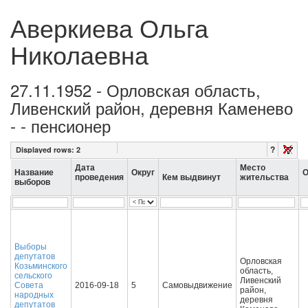
Аверкиева Ольга
Николаевна
27.11.1952 - Орловская область,
Ливенский район, деревня Каменево
- - пенсионер
?
Displayed rows:
2
Дата
Место
Название
Округ
О
проведения
Кем выдвинут
жительства
выборов
Выборы
депутатов
Орловская
Козьминского
область,
сельского
Ливенский
Совета
2016-09-18
5
Самовыдвижение
район,
народных
деревня
депутатов