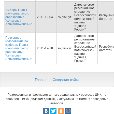
Дагестанское
региональное
Выборы Главы
отделение
муниципального
Всероссийской
Республик
образования
2011-12-04
выдвинут
политической
Дагестан
"сельсовет
партии
Алиханмахинский"
"Единая
Россия"
Дагестанское
Повторное
региональное
голосование по
отделение
выборам Главы
Всероссийской
Республик
муниципального
2011-12-18
выдвинут
политической
Дагестан
образования
партии
"сельсовет
"Единая
Алиханмахинский"
Россия"
Главная
||
Создание сайта
Размещенная информация взята с официальных ресурсов ЦИК, по
сообщенным кандидатом данным, и актуальна на момент проведения
выборов.