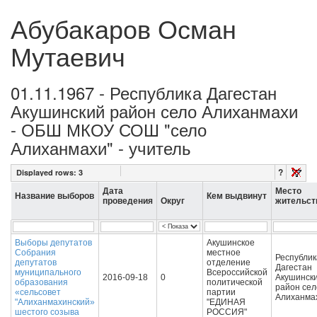
Абубакаров Осман
Мутаевич
01.11.1967 - Республика Дагестан
Акушинский район село Алиханмахи
- ОБШ МКОУ СОШ "село
Алиханмахи" - учитель
?
Displayed rows:
3
Дата
Место
Название выборов
Кем выдвинут
проведения
Округ
жительст
Выборы депутатов
Акушинское
Собрания
местное
Республик
депутатов
отделение
Дагестан
муниципального
Всероссийской
2016-09-18
0
Акушинск
образования
политической
район сел
«сельсовет
партии
Алиханма
"Алиханмахинский»
"ЕДИНАЯ
шестого созыва
РОССИЯ"