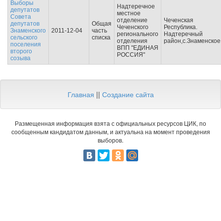
Выборы
Надтеречное
депутатов
местное
Совета
отделение
Чеченская
депутатов
Общая
Чеченского
Республика.
Знаменского
2011-12-04
часть
регионального
Надтеречный
сельского
списка
отделения
район,с.Знаменское
поселения
ВПП "ЕДИНАЯ
второго
РОССИЯ"
созыва
Главная
||
Создание сайта
Размещенная информация взята с официальных ресурсов ЦИК, по
сообщенным кандидатом данным, и актуальна на момент проведения
выборов.