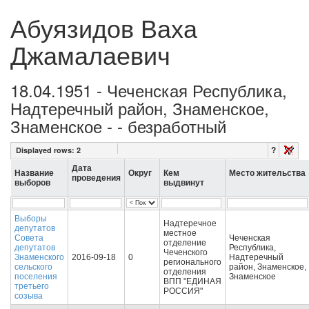
Абуязидов Ваха
Джамалаевич
18.04.1951 - Чеченская Республика,
Надтеречный район, Знаменское,
Знаменское - - безработный
?
Displayed rows:
2
Дата
Название
Округ
Кем
Место жительства
проведения
выборов
выдвинут
Выборы
Надтеречное
депутатов
местное
Совета
Чеченская
отделение
депутатов
Республика,
Чеченского
Знаменского
2016-09-18
0
Надтеречный
регионального
сельского
район, Знаменское,
отделения
поселения
Знаменское
ВПП "ЕДИНАЯ
третьего
РОССИЯ"
созыва