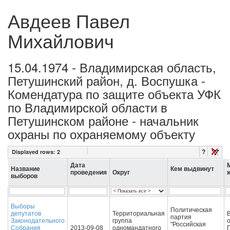
Авдеев Павел
Михайлович
15.04.1974 - Владимирская область,
Петушинский район, д. Воспушка -
Комендатура по защите объекта УФК
по Владимирской области в
Петушинском районе - начальник
охраны по охраняемому объекту
?
Displayed rows:
2
Дата
Название
Кем выдвинут
проведения
Округ
выборов
Выборы
Политическая
депутатов
Территориальная
партия
Законодательного
группа
о
"Российская
Собрания
2013-09-08
одномандатного