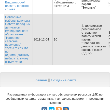
экологическая
Владимирской
избирательного
р
партия
области шестого
округа № 3
"Зелёные"
созыва
Повторные
выборы депутата
Совета народных
Владимирское
депутатов
региональное
муниципального
отделение
образования
политической
о
"Нагорное
2011-12-04
10
партии
сельское
"Либерально -
р
поселение"
демократическая
третьего созыва
партия России"
по
(ЛДПР)
одномандатному
избирательному
округу № 10
Главная
||
Создание сайта
Размещенная информация взята с официальных ресурсов ЦИК, по
сообщенным кандидатом данным, и актуальна на момент проведения
выборов.