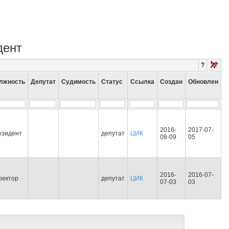
дент
?
лжность
Депутат
Судимость
Статус
Ссылка
Создан
Обновлен
2016-
2017-07-
езидент
депутат
ЦИК
08-09
05
2016-
2016-07-
ректор
депутат
ЦИК
07-03
03