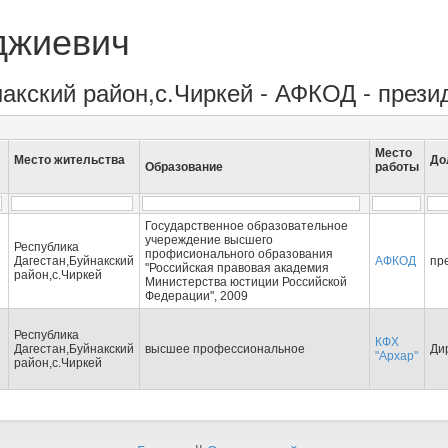
джиевич
накский район,с.Чиркей - АФКОД - прези
Место
Место жительства
До
Образование
работы
Государственное образовательное
учереждение высшего
Республика
профисионального образования
Дагестан,Буйнакский
АФКОД
пр
"Российская правовая академия
район,с.Чиркей
Министерства юстиции Российской
Федерации", 2009
Республика
КФХ
Дагестан,Буйнакский
высшее профессиональное
Ди
"Архар"
район,с.Чиркей