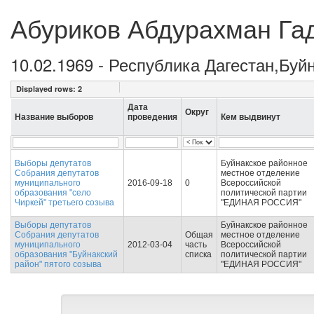
Абуриков Абдурахман Га
10.02.1969 - Республика Дагестан,Буй
Displayed rows:
2
Дата
Округ
Название выборов
проведения
Кем выдвинут
Выборы депутатов
Буйнакское районное
Собрания депутатов
местное отделение
муниципального
2016-09-18
0
Всероссийской
образования "село
политической партии
Чиркей" третьего созыва
"ЕДИНАЯ РОССИЯ"
Выборы депутатов
Буйнакское районное
Собрания депутатов
Общая
местное отделение
муниципального
2012-03-04
часть
Всероссийской
образования "Буйнакский
списка
политической партии
район" пятого созыва
"ЕДИНАЯ РОССИЯ"