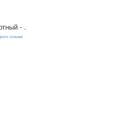
тный - .
рого созыва