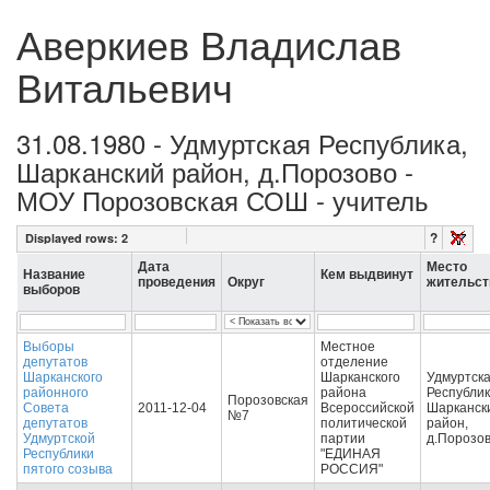
Аверкиев Владислав
Витальевич
31.08.1980 - Удмуртская Республика,
Шарканский район, д.Порозово -
МОУ Порозовская СОШ - учитель
?
Displayed rows:
2
Дата
Место
Название
Кем выдвинут
проведения
Округ
жительст
выборов
Выборы
Местное
депутатов
отделение
Шарканского
Шарканского
Удмуртск
районного
района
Республик
Порозовская
Совета
2011-12-04
Всероссийской
Шарканск
№7
депутатов
политической
район,
Удмуртской
партии
д.Порозо
Республики
"ЕДИНАЯ
пятого созыва
РОССИЯ"