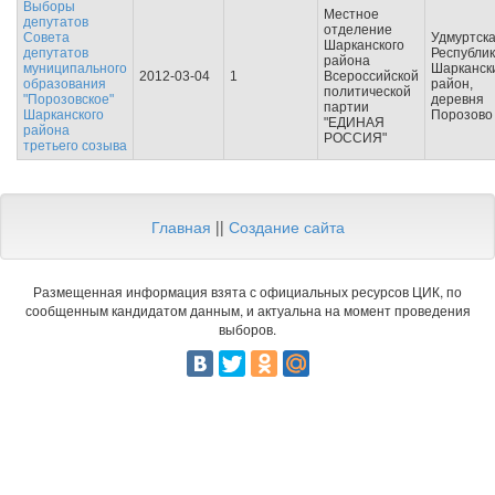
Выборы
Местное
депутатов
отделение
Совета
Удмуртск
Шарканского
депутатов
Республик
района
муниципального
Шарканск
2012-03-04
1
Всероссийской
образования
район,
политической
"Порозовское"
деревня
партии
Шарканского
Порозово
"ЕДИНАЯ
района
РОССИЯ"
третьего созыва
Главная
||
Создание сайта
Размещенная информация взята с официальных ресурсов ЦИК, по
сообщенным кандидатом данным, и актуальна на момент проведения
выборов.