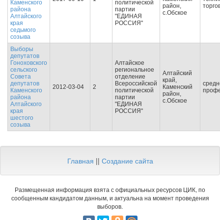
Каменского
политической
район,
торго
района
партии
с.Обское
Алтайского
"ЕДИНАЯ
края
РОССИЯ"
седьмого
созыва
Выборы
депутатов
Гоноховского
Алтайское
сельского
региональное
Алтайский
Совета
отделение
край,
депутатов
Всероссийской
средн
2012-03-04
2
Каменский
Каменского
политической
профе
район,
района
партии
с.Обское
Алтайского
"ЕДИНАЯ
края
РОССИЯ"
шестого
созыва
Главная
||
Создание сайта
Размещенная информация взята с официальных ресурсов ЦИК, по
сообщенным кандидатом данным, и актуальна на момент проведения
выборов.