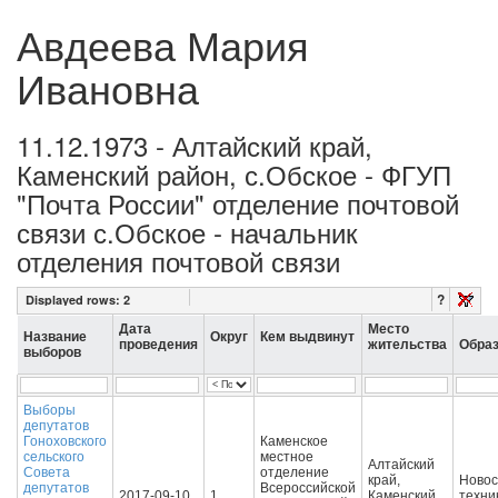
Авдеева Мария
Ивановна
11.12.1973 - Алтайский край,
Каменский район, с.Обское - ФГУП
"Почта России" отделение почтовой
связи с.Обское - начальник
отделения почтовой связи
?
Displayed rows:
2
Дата
Место
Название
Округ
Кем выдвинут
проведения
жительства
Обра
выборов
Выборы
депутатов
Гоноховского
Каменское
сельского
местное
Алтайский
Совета
отделение
край,
Новос
депутатов
Всероссийской
2017-09-10
1
Каменский
техни