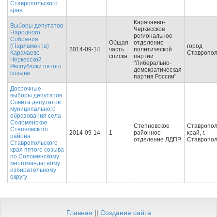
Ставропольского
края
Карачаево-
Выборы депутатов
Черкесское
Народного
региональное
Собрания
Общая
отделение
(Парламента)
город
2014-09-14
часть
политической
Карачаево-
Ставропо
списка
партии
Черкесской
"Либерально-
Республики пятого
демократическая
созыва
партия России"
Досрочные
выборы депутатов
Совета депутатов
муниципального
образования села
Соломенское
Степновское
Ставропол
Степновского
2014-09-14
1
районное
край, г.
района
отделение ЛДПР
Ставропо
Ставропольского
края пятого созыва
по Соломенскому
многомандатному
избирательному
округу
Главная
||
Создание сайта