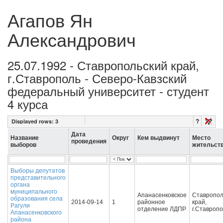
Агапов Ян
Александрович
25.07.1992 - Ставропольский край,
г.Ставрополь - Северо-Кавзский
федеральный университет - студент
4 курса
?
Displayed rows:
3
Дата
Название
Округ
Кем выдвинут
Место
проведения
выборов
жительст
Выборы депутатов
представительного
органа
муниципального
Апанасенковское
Ставропол
образования села
2014-09-14
1
районное
край,
Рагули
отделение ЛДПР
г.Ставроп
Апанасенковского
района