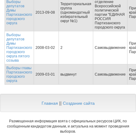
Выборы
отделение
Территориальная
депутатов
Всероссийской
группа
При
Думы
политической
2013-09-08
(одномандатный
кра
Партизанского
партии "ЕДИНАЯ
избирательный
Пар
городского
РОССИЯ
округ №1)
округа
Партизанского
городского округа
Выборы
депутатов
Думы
При
Партизанского
2008-03-02
2
Самовыдвижение
кра
городского
Пар
округа пятого
созыва
Выборы главы
При
Партизанского
2009-03-01
выдвинут
Самовыдвижение
кра
городского
Пар
округа
Главная
||
Создание сайта
Размещенная информация взята с официальных ресурсов ЦИК, по
сообщенным кандидатом данным, и актуальна на момент проведения
выборов.