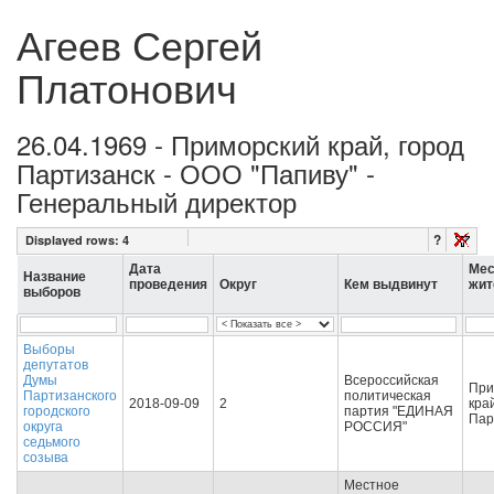
Агеев Сергей
Платонович
26.04.1969 - Приморский край, город
Партизанск - ООО "Папиву" -
Генеральный директор
?
Displayed rows:
4
Дата
Мес
Название
проведения
Округ
Кем выдвинут
жит
выборов
Выборы
депутатов
Думы
Всероссийская
При
Партизанского
политическая
2018-09-09
2
кра
городского
партия "ЕДИНАЯ
Пар
округа
РОССИЯ"
седьмого
созыва
Местное