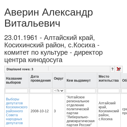
Аверин Александр
Витальевич
23.01.1961 - Алтайский край,
Косихинский район, с.Косиха -
комитет по культуре - директор
центра кинодосуга
?
Displayed rows:
3
Дата
Место
Название
Округ
проведения
Кем выдвинут
жительства
Об
выборов
"Алтайское
Выборы
региональное
депутатов
Алтайский
отделение
Косихинского
край,
политической
ср
районного
2008-10-12
3
Косихинский
партии
пр
Совета
район,
"Либерально-
народных
с.Косиха
демократическая
депутатов
партия России"