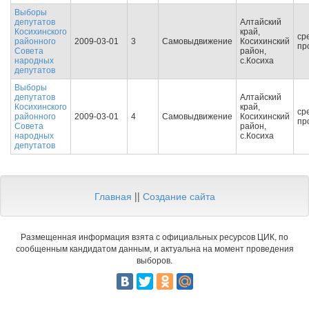
Выборы
депутатов
Алтайский
Косихинского
край,
ср
районного
2009-03-01
3
Самовыдвижение
Косихинский
пр
Совета
район,
народных
с.Косиха
депутатов
Выборы
депутатов
Алтайский
Косихинского
край,
ср
районного
2009-03-01
4
Самовыдвижение
Косихинский
пр
Совета
район,
народных
с.Косиха
депутатов
Главная
||
Создание сайта
Размещенная информация взята с официальных ресурсов ЦИК, по
сообщенным кандидатом данным, и актуальна на момент проведения
выборов.