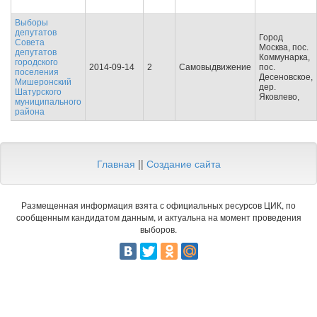
Выборы
депутатов
Город
Совета
Москва, пос.
депутатов
Коммунарка,
городского
2014-09-14
2
Самовыдвижение
пос.
поселения
Десеновское,
Мишеронский
дер.
Шатурского
Яковлево,
муниципального
района
Главная
||
Создание сайта
Размещенная информация взята с официальных ресурсов ЦИК, по
сообщенным кандидатом данным, и актуальна на момент проведения
выборов.