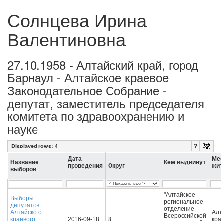
Солнцева Ирина
Валентиновна
27.10.1958 - Алтайский край, город
Барнаул - Алтайское краевое
Законодательное Собрание -
депутат, заместитель председателя
комитета по здравоохранению и
науке
?
Displayed rows:
4
Дата
Ме
Название
Кем выдвинут
проведения
Округ
жи
выборов
"Алтайское
Выборы
региональное
депутатов
отделение
Алтайского
Ал
Всероссийской
краевого
2016-09-18
8
кра