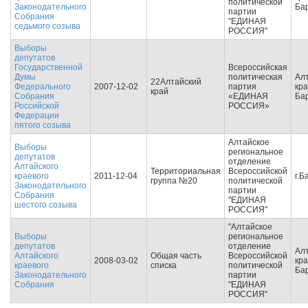
политической
Законодательного
Ба
партии
Собрания
"ЕДИНАЯ
седьмого созыва
РОССИЯ"
Выборы
депутатов
Государственной
Всероссийская
Думы
политическая
Ал
22Алтайский
Федерального
2007-12-02
партия
кра
край
Собрания
«ЕДИНАЯ
Ба
Российской
РОССИЯ»
Федерации
пятого созыва
Алтайское
Выборы
региональное
депутатов
отделение
Алтайского
Территориальная
Всероссийской
краевого
2011-12-04
г.Б
группа №20
политической
Законодательного
партии
Собрания
"ЕДИНАЯ
шестого созыва
РОССИЯ"
"Алтайское
Выборы
региональное
депутатов
отделение
Ал
Алтайского
Общая часть
Всероссийской
2008-03-02
кра
краевого
списка
политической
Ба
Законодательного
партии
Собрания
"ЕДИНАЯ
РОССИЯ"