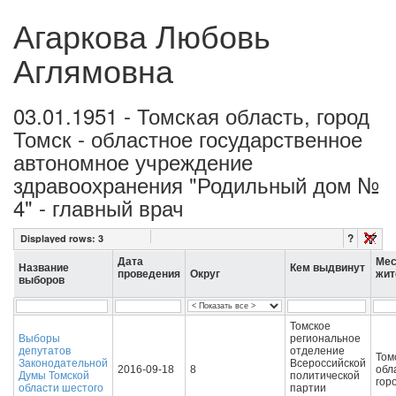
Агаркова Любовь
Аглямовна
03.01.1951 - Томская область, город
Томск - областное государственное
автономное учреждение
здравоохранения "Родильный дом №
4" - главный врач
?
Displayed rows:
3
Дата
Мес
Название
Кем выдвинут
проведения
Округ
жит
выборов
Томское
Выборы
региональное
депутатов
отделение
Том
Законодательной
Всероссийской
2016-09-18
8
обл
Думы Томской
политической
гор
области шестого
партии