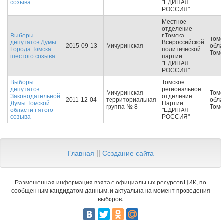
созыва
"ЕДИНАЯ
РОССИЯ"
Местное
отделение
Выборы
г.Томска
Том
депутатов Думы
Всероссийской
2015-09-13
Мичуринская
обла
Города Томска
политической
Том
шестого созыва
партии
"ЕДИНАЯ
РОССИЯ"
Выборы
Томское
депутатов
региональное
Мичуринская
Том
Законодательной
отделение
2011-12-04
территориальная
обла
Думы Томской
Партии
группа № 8
Том
области пятого
"ЕДИНАЯ
созыва
РОССИЯ"
Главная
||
Создание сайта
Размещенная информация взята с официальных ресурсов ЦИК, по
сообщенным кандидатом данным, и актуальна на момент проведения
выборов.