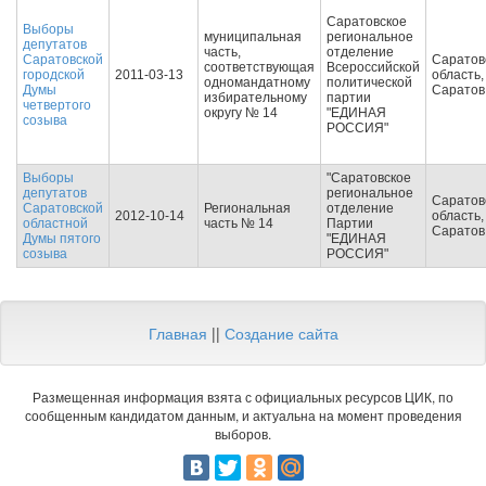
Саратовское
Выборы
муниципальная
региональное
депутатов
часть,
отделение
Саратовской
Саратов
соответствующая
Всероссийской
городской
2011-03-13
область, 
одномандатному
политической
Думы
Саратов
избирательному
партии
четвертого
округу № 14
"ЕДИНАЯ
созыва
РОССИЯ"
Выборы
"Саратовское
депутатов
региональное
Саратов
Саратовской
Региональная
отделение
2012-10-14
область, 
областной
часть № 14
Партии
Саратов
Думы пятого
"ЕДИНАЯ
созыва
РОССИЯ"
Главная
||
Создание сайта
Размещенная информация взята с официальных ресурсов ЦИК, по
сообщенным кандидатом данным, и актуальна на момент проведения
выборов.