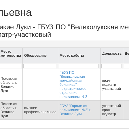
льевна
еликие Луки - ГБУЗ ПО "Великолукская 
иатр-участковый
Место
Должность
Де
жительства
Образование
Место работы
ГБУЗ ПО
"Великолукская
Псковская
межрайонная
врач-
область, г.
больница",
педиатр-
Великие
педиатрическое
участковый
Луки
отделение
поликлиники №2
Псковская
ГБУЗ "Городская
участковый
область, г.
высшее
поликлиника №2" г.
врач-
Великие
профессиональное
Великие Луки
педиатр
Луки