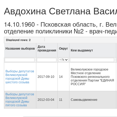
Авдохина Светлана Васи
14.10.1960 - Псковская область, г. В
отделение поликлиники №2 - врач-пед
Displayed rows:
2
Дата
Название выборов
Округ
проведения
Кем выдвинут
Великолукское городское
Выборы депутатов
Местное отделение
Великолукской
2017-09-10
14
Псковского регионального
городской Думы
отделения Партии "ЕДИНАЯ
шестого созыва
РОССИЯ"
Выборы депутатов
Великолукской
2012-03-04
11
Самовыдвижение
городской Думы
пятого созыва