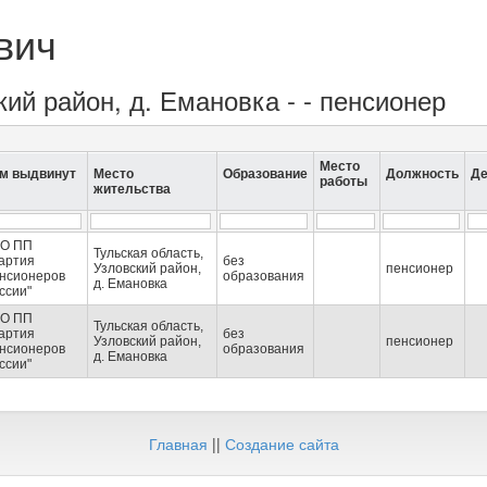
вич
кий район, д. Емановка - - пенсионер
Место
м выдвинут
Место
Образование
Должность
Де
работы
жительства
О ПП
Тульская область,
артия
без
Узловский район,
пенсионер
нсионеров
образования
д. Емановка
ссии"
О ПП
Тульская область,
артия
без
Узловский район,
пенсионер
нсионеров
образования
д. Емановка
ссии"
Главная
||
Создание сайта