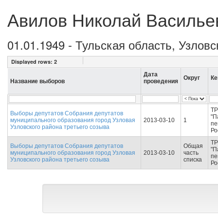
Авилов Николай Василье
01.01.1949 - Тульская область, Узловс
Displayed rows:
2
Дата
Округ
Ке
Название выборов
проведения
ТР
Выборы депутатов Собрания депутатов
"П
муниципального образования город Узловая
2013-03-10
1
пе
Узловского района третьего созыва
Ро
ТР
Выборы депутатов Собрания депутатов
Общая
"П
муниципального образования город Узловая
2013-03-10
часть
пе
Узловского района третьего созыва
списка
Ро