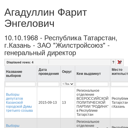
Агадуллин Фарит
Энгелович
10.10.1968 - Республика Татарстан,
г.Казань - ЗАО "Жилстройсоюз" -
генеральный директор
?
Displayed rows:
4
Дата
Место
Название
Округ
проведения
Кем выдвинут
жительст
выборов
Региональное
Выборы
отделение
депутатов
ВСЕРОССИЙСКОЙ
Республи
Казанской
2015-09-13
13
ПОЛИТИЧЕСКОЙ
Татарстан
городской Думы
ПАРТИИ "РОДИНА"
г.Казань
третьего созыва
в Республике
Татарстан
Региональное
Выборы
отделение
Республи