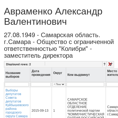
Авраменко Александр
Валентинович
27.08.1949 - Самарская область.
г.Самара - Общество с ограниченной
ответственностью "Колибри" -
заместитель директора
?
Displayed rows:
2
Дата
Место
Название
Округ
проведения
Кем выдвинут
жител
выборов
Выборы
депутатов
Совета
САМАРСКОЕ
депутатов
ОБЛАСТНОЕ
Куйбышевского
ОТДЕЛЕНИЕ
Самар
района
2015-09-13
1
политической партии
област
городского
"КОММУНИСТИЧЕСКАЯ
г.Сама
округа Самара