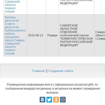
ПАРТИЯ РОССИЙСКОЙ
Самарской
ФЕДЕРАЦИИ"
области
первого
созыва
Выборы
депутатов
Совета
САМАРСКОЕ
депутатов
ОБЛАСТНОЕ
Куйбышевского
ОТДЕЛЕНИЕ
Самар
района
2015-09-13
Первая
политической партии
област
городского
"КОММУНИСТИЧЕСКАЯ
г.Сама
округа Самара
ПАРТИЯ РОССИЙСКОЙ
Самарской
ФЕДЕРАЦИИ"
области
первого
созыва
Главная
||
Создание сайта
Размещенная информация взята с официальных ресурсов ЦИК, по
сообщенным кандидатом данным, и актуальна на момент проведения
выборов.