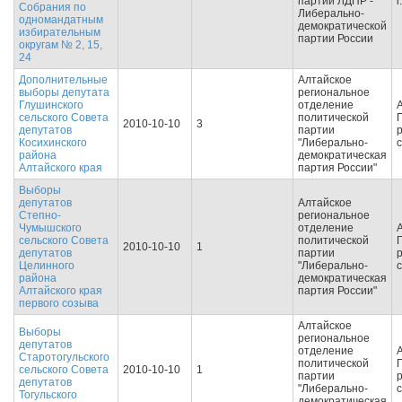
партии ЛДПР -
Собрания по
Либерально-
одномандатным
демократической
избирательным
партии России
округам № 2, 15,
24
Дополнительные
Алтайское
выборы депутата
региональное
Глушинского
отделение
сельского Совета
политической
2010-10-10
3
депутатов
партии
Косихинского
"Либерально-
района
демократическая
Алтайского края
партия России"
Выборы
депутатов
Алтайское
Степно-
региональное
Чумышского
отделение
сельского Совета
политической
2010-10-10
1
депутатов
партии
Целинного
"Либерально-
района
демократическая
Алтайского края
партия России"
первого созыва
Алтайское
Выборы
региональное
депутатов
отделение
Старотогульского
политической
сельского Совета
2010-10-10
1
партии
депутатов
"Либерально-
Тогульского
демократическая