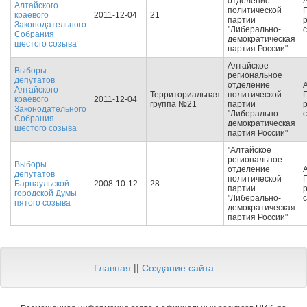
отделение
Алтайского
политической
краевого
2011-12-04
21
партии
Законодательного
"Либерально-
Собрания
демократическая
шестого созыва
партия России"
Алтайское
Выборы
региональное
депутатов
отделение
Алтайского
Территориальная
политической
краевого
2011-12-04
группа №21
партии
Законодательного
"Либерально-
Собрания
демократическая
шестого созыва
партия России"
"Алтайское
региональное
Выборы
отделение
депутатов
политической
Барнаульской
2008-10-12
28
партии
городской Думы
"Либерально-
пятого созыва
демократическая
партия России"
Главная
||
Создание сайта