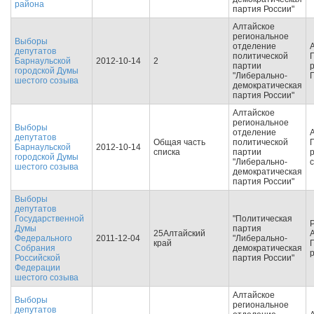
района
партия России"
Алтайское
региональное
Выборы
отделение
депутатов
политической
Барнаульской
2012-10-14
2
партии
р
городской Думы
"Либерально-
шестого созыва
демократическая
партия России"
Алтайское
региональное
Выборы
отделение
депутатов
Общая часть
политической
Барнаульской
2012-10-14
списка
партии
городской Думы
"Либерально-
шестого созыва
демократическая
партия России"
Выборы
депутатов
Государственной
"Политическая
Думы
партия
25Алтайский
Федерального
2011-12-04
"Либерально-
край
Собрания
демократическая
Российской
партия России"
Федерации
шестого созыва
Алтайское
Выборы
региональное
депутатов