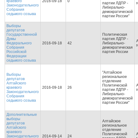
краевого
2016-09-18
0
партии ЛДПР -
Законодательного
Либерально-
Собрания
демократической
седьмого созыва
партии России"
Выборы
депутатов
Государственной
Политическая
Думы
партия ЛДПР -
Федерального
2016-09-18
42
Либерально-
Собрания
демократическая
Российской
партия России
Федерации
седьмого созыва
"Алтайское
Выборы
региональное
депутатов
отделение
Алтайского
Политической
краевого
2016-09-18
26
партии ЛДПР -
Законодательного
Либерально-
Собрания
демократической
седьмого созыва
партии России"
Дополнительные
выборы
Алтайское
депутатов
региональное
Алтайского
отделение
краевого
Политической
Законодательного
2014-09-14
24