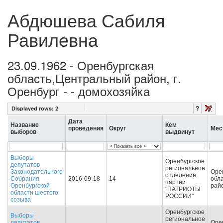
Абдюшева Сабиля
Равилевна
23.09.1962 - Оренбургская
область,Центральный район, г.
Оренбург - - домохозяйка
?
Displayed rows:
2
Дата
Название
Кем
проведения
Округ
Мес
выборов
выдвинут
Выборы
Оренбургское
депутатов
региональное
Законодательного
Оре
отделение
Собрания
2016-09-18
14
обл
партии
Оренбургской
райо
"ПАТРИОТЫ
области шестого
РОССИИ"
созыва
Оренбургское
Выборы
региональное
депутатов
Оре