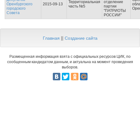
Территориальная
отделение
Оренбургского
2015-09-13
обла
часть №5
партии
городского
Оре
"ПАТРИОТЫ
Совета
РОССИИ"
Главная
||
Создание сайта
Размещенная информация взята с официальных ресурсов ЦИК, по
сообщенным кандидатом данным, и актуальна на момент проведения
выборов.