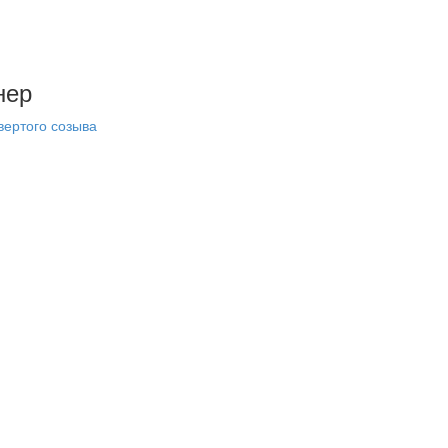
нер
вертого созыва