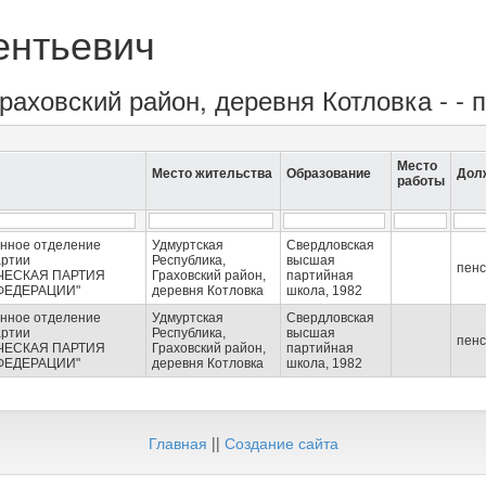
ентьевич
Граховский район, деревня Котловка - - 
Место
Место жительства
Образование
Дол
работы
онное отделение
Удмуртская
Свердловская
артии
Республика,
высшая
пен
ЧЕСКАЯ ПАРТИЯ
Граховский район,
партийная
ФЕДЕРАЦИИ"
деревня Котловка
школа, 1982
онное отделение
Удмуртская
Свердловская
артии
Республика,
высшая
пен
ЧЕСКАЯ ПАРТИЯ
Граховский район,
партийная
ФЕДЕРАЦИИ"
деревня Котловка
школа, 1982
Главная
||
Создание сайта