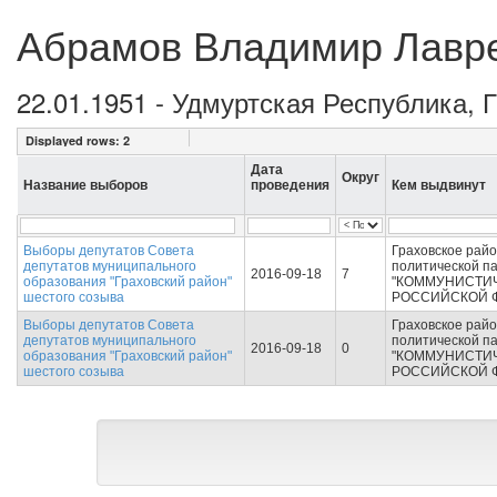
Абрамов Владимир Лавр
22.01.1951 - Удмуртская Республика, 
Displayed rows:
2
Дата
Округ
Название выборов
проведения
Кем выдвинут
Выборы депутатов Совета
Граховское рай
депутатов муниципального
политической п
2016-09-18
7
образования "Граховский район"
"КОММУНИСТИ
шестого созыва
РОССИЙСКОЙ 
Выборы депутатов Совета
Граховское рай
депутатов муниципального
политической п
2016-09-18
0
образования "Граховский район"
"КОММУНИСТИ
шестого созыва
РОССИЙСКОЙ 