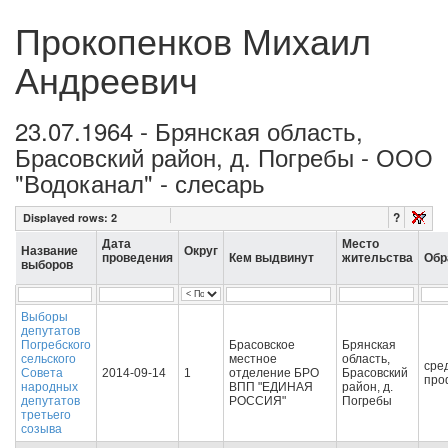
Прокопенков Михаил
Андреевич
23.07.1964 - Брянская область,
Брасовский район, д. Погребы - ООО
"Водоканал" - слесарь
?
Displayed rows:
2
Дата
Место
Название
Округ
проведения
Кем выдвинут
жительства
Обр
выборов
Выборы
депутатов
Погребского
Брасовское
Брянская
сельского
местное
область,
сре
Совета
2014-09-14
1
отделение БРО
Брасовский
про
народных
ВПП "ЕДИНАЯ
район, д.
депутатов
РОССИЯ"
Погребы
третьего
созыва