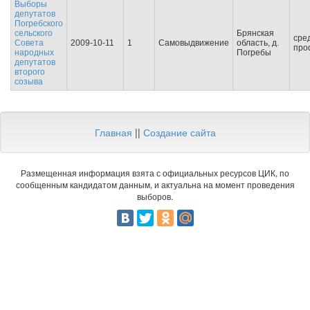
Выборы
депутатов
Погребского
сельского
Брянская
сре
Совета
2009-10-11
1
Самовыдвижение
область, д.
про
народных
Погребы
депутатов
второго
созыва
Главная
||
Создание сайта
Размещенная информация взята с официальных ресурсов ЦИК, по
сообщенным кандидатом данным, и актуальна на момент проведения
выборов.