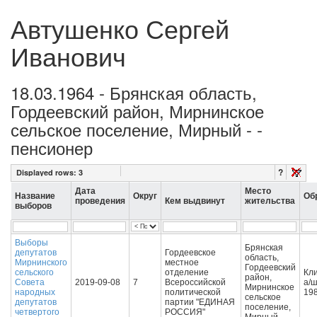
Автушенко Сергей
Иванович
18.03.1964 - Брянская область,
Гордеевский район, Мирнинское
сельское поселение, Мирный - -
пенсионер
?
Displayed rows:
3
Дата
Место
Название
Округ
Об
проведения
Кем выдвинут
жительства
выборов
Выборы
Брянская
депутатов
Гордеевское
область,
Мирнинского
местное
Гордеевский
сельского
отделение
Кл
район,
Совета
2019-09-08
7
Всероссийской
а/
Мирнинское
народных
политической
19
сельское
депутатов
партии "ЕДИНАЯ
поселение,
четвертого
РОССИЯ"