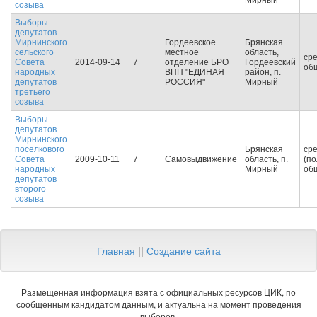
Мирный
созыва
Выборы
депутатов
Мирнинского
Гордеевское
Брянская
сельского
местное
область,
ср
Совета
2014-09-14
7
отделение БРО
Гордеевский
об
народных
ВПП "ЕДИНАЯ
район, п.
депутатов
РОССИЯ"
Мирный
третьего
созыва
Выборы
депутатов
Мирнинского
поселкового
Брянская
ср
Совета
2009-10-11
7
Самовыдвижение
область, п.
(по
народных
Мирный
об
депутатов
второго
созыва
Главная
||
Создание сайта
Размещенная информация взята с официальных ресурсов ЦИК, по
сообщенным кандидатом данным, и актуальна на момент проведения
выборов.