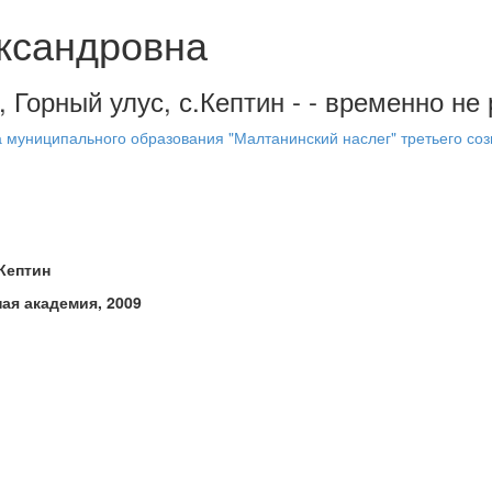
ксандровна
, Горный улус, с.Кептин - - временно не
 муниципального образования "Малтанинский наслег" третьего соз
.Кептин
ая академия, 2009