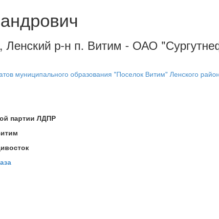
сандрович
), Ленский р-н п. Витим - ОАО "Сургутне
атов муниципального образования "Поселок Витим" Ленского района
кой партии ЛДПР
Витим
дивосток
аза