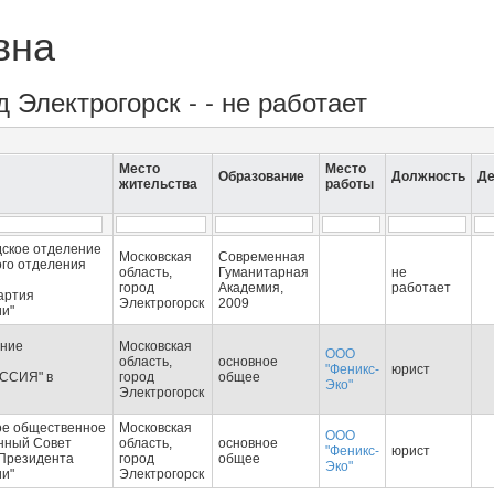
вна
д Электрогорск - - не работает
Место
Место
Образование
Должность
Де
жительства
работы
дское отделение
Московская
Современная
ого отделения
область,
Гуманитарная
не
город
Академия,
работает
артия
Электрогорск
2009
и"
ение
Московская
ООО
и
область,
основное
"Феникс-
юрист
ССИЯ" в
город
общее
Эко"
Электрогорск
ое общественное
Московская
ООО
нный Совет
область,
основное
"Феникс-
юрист
 Президента
город
общее
Эко"
и"
Электрогорск