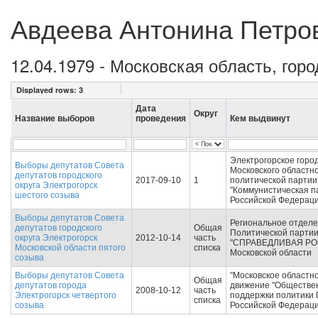
Авдеева Антонина Петро
12.04.1979 - Московская область, горо
Displayed rows:
3
Дата
Округ
Название выборов
проведения
Кем выдвинут
Электрогорское горо
Выборы депутатов Совета
Московского областн
депутатов городского
2017-09-10
1
политической партии
округа Электрогорск
"Коммунистическая п
шестого созыва
Российской Федераци
Выборы депутатов Совета
Региональное отдел
депутатов городского
Общая
Политической парти
округа Электрогорск
2012-10-14
часть
"СПРАВЕДЛИВАЯ РО
Московской области пятого
списка
Московской области
созыва
Выборы депутатов Совета
"Московское областн
Общая
депутатов города
движение "Обществе
2008-10-12
часть
Электрогорск четвертого
поддержки политики
списка
созыва
Российской Федераци