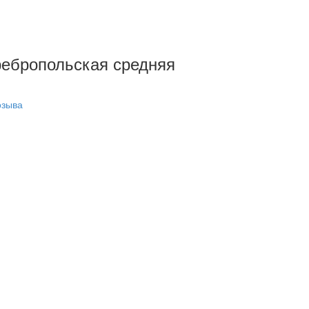
еребропольская средняя
озыва