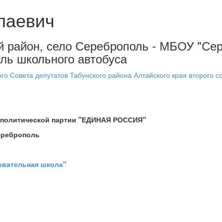
лаевич
кий район, село Сереброполь - МБОУ "С
ль школьного автобуса
о Совета депутатов Табунского района Алтайского края второго с
й политической партии "ЕДИНАЯ РОССИЯ"
Сереброполь
овательная школа"