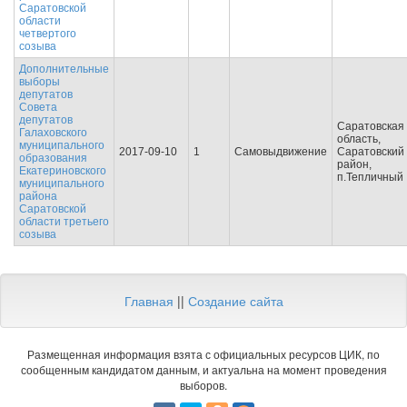
Саратовской
области
четвертого
созыва
Дополнительные
выборы
депутатов
Совета
депутатов
Саратовская
Галаховского
область,
муниципального
2017-09-10
1
Самовыдвижение
Саратовский
образования
район,
Екатериновского
п.Тепличный
муниципального
района
Саратовской
области третьего
созыва
Главная
||
Создание сайта
Размещенная информация взята с официальных ресурсов ЦИК, по
сообщенным кандидатом данным, и актуальна на момент проведения
выборов.