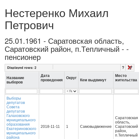
Нестеренко Михаил
Петрович
25.01.1961 - Саратовская область,
Саратовский район, п.Тепличный - -
пенсионер
?
Displayed rows:
2
Дата
Место
Название
Округ
проведения
Кем выдвинут
жительства
выборов
Выборы
депутатов
Совета
депутатов
Галаховского
Саратовская
муниципального
область,
образования
2018-11-11
1
Самовыдвижение
Саратовский
Екатериновского
район,
муниципального
п.Тепличный
района