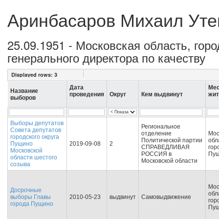
Аринбасаров Михаил Уте
25.09.1951 - Московская область, гор
генерального директора по качеству
Displayed rows:
3
Дата
Ме
Название
проведения
Округ
Кем выдвинут
жит
выборов
Выборы депутатов
Региональное
Совета депутатов
отделение
Мос
городского округа
Политической партии
обл
Пущино
2019-09-08
2
СПРАВЕДЛИВАЯ
гор
Московской
РОССИЯ в
Пу
области шестого
Московской области
созыва
Мос
Досрочные
обл
выборы Главы
2010-05-23
выдвинут
Самовыдвижение
гор
города Пущино
Пу