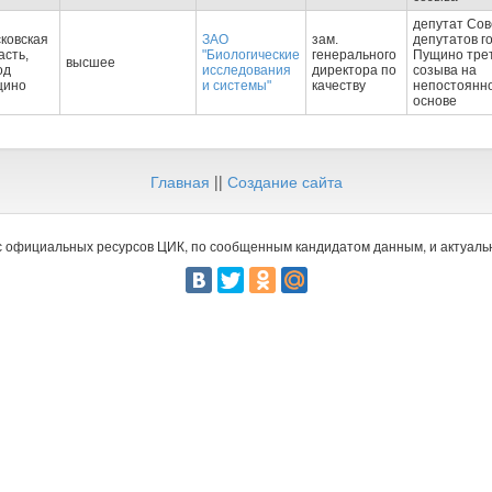
депутат Сов
ковская
ЗАО
зам.
депутатов г
асть,
"Биологические
генерального
Пущино тре
высшее
од
исследования
директора по
созыва на
щино
и системы"
качеству
непостоянн
основе
Главная
||
Создание сайта
 официальных ресурсов ЦИК, по сообщенным кандидатом данным, и актуальн