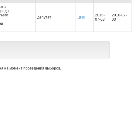
ета
орода
тьего
2016-
2016-07-
депутат
ЦИК
07-03
03
ой
а на момент проведения выборов.