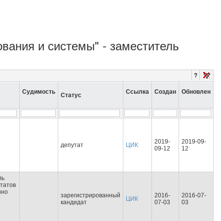
ования и системы" - заместитель
?
Судимость
Ссылка
Создан
Обновлен
Статус
2019-
2019-09-
депутат
ЦИК
09-12
12
ль
татов
ино
зарегистрированный
2016-
2016-07-
ЦИК
кандидат
07-03
03