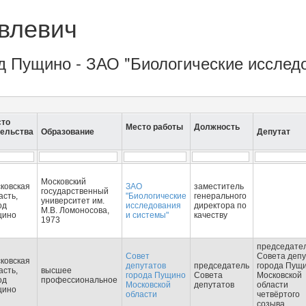
влевич
од Пущино - ЗАО "Биологические исслед
сто
Место работы
Должность
ельства
Образование
Депутат
Московский
ковская
ЗАО
заместитель
государственный
асть,
"Биологические
генерального
университет им.
од
исследования
директора по
М.В. Ломоносова,
щино
и системы"
качеству
1973
председате
Совет
Совета депу
ковская
депутатов
председатель
города Пущ
асть,
высшее
города Пущино
Совета
Московской
од
профессиональное
Московской
депутатов
области
щино
области
четвёртого
созыва