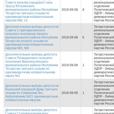
Совета поселка городского типа
регионально
Уруссу Ютазинского
отделение
муниципального района Республики
2019-09-08
8
Политической
Татарстан третьего созыва по
ЛДПР - Либер
одномандатным избирательным
демократиче
округам №8, 13
партии Росси
Дополнительные выборы депутатов
Татарстанско
Совета Старочурилинского
регионально
сельского поселения Арского
отделение
муниципального района Республики
2019-09-08
6
Политической
Татарстан второго созыва по
ЛДПР - Либер
одномандатным избирательным
демократиче
округам №5, №6
партии Росси
Дополнительные выборы депутата
Татарстанско
Совета Печищинского сельского
регионально
поселения Верхнеуслонского
отделение
муниципального района Республики
2019-09-08
1
Политической
Татарстан третьего созыва по
ЛДПР - Либер
одномандатному избирательному
демократиче
округу №1
партии Росси
Татарстанско
Дополнительные выборы депутатов
регионально
Казанской городской Думы третьего
отделение
созыва по Северному №1,
2018-09-09
1
Политической
Арбузовскому №21 одномандатным
ЛДПР - Либер
избирательным округам
демократиче
партии Росси
Дополнительные выборы депутата
Татарстанско
Совета Старокаразерикского
регионально