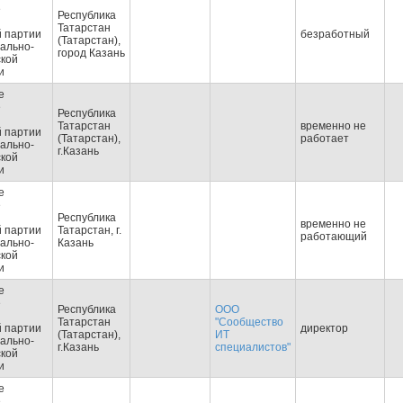
е
Республика
Татарстан
 партии
безработный
(Татарстан),
ально-
город Казань
ской
и
е
е
Республика
Татарстан
временно не
 партии
(Татарстан),
работает
ально-
г.Казань
ской
и
е
е
Республика
временно не
 партии
Татарстан, г.
работающий
ально-
Казань
ской
и
е
е
Республика
ООО
Татарстан
"Сообщество
 партии
директор
(Татарстан),
ИТ
ально-
г.Казань
специалистов"
ской
и
е
е