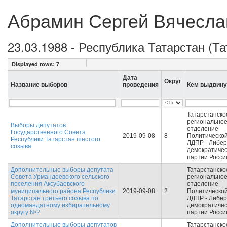
Абрамин Сергей Вячесла
23.03.1988 - Республика Татарстан (Т
Displayed rows:
7
Дата
Округ
Название выборов
проведения
Кем выдвину
Татарстанско
регионально
Выборы депутатов
отделение
Государственного Совета
2019-09-08
8
Политической
Республики Татарстан шестого
ЛДПР - Либер
созыва
демократиче
партии Росси
Дополнительные выборы депутата
Татарстанско
Совета Урмандеевского сельского
регионально
поселения Аксубаевского
отделение
муниципального района Республики
2019-09-08
2
Политической
Татарстан третьего созыва по
ЛДПР - Либер
одномандатному избирательному
демократиче
округу №2
партии Росси
Дополнительные выборы депутатов
Татарстанско