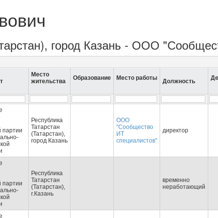
вович
атарстан), город Казань - ООО "Сообщес
Место
Образование
Место работы
Де
т
жительства
Должность
е
е
Республика
ООО
Татарстан
"Сообщество
 партии
директор
(Татарстан),
ИТ
ально-
город Казань
специалистов"
ской
и
е
е
Республика
Татарстан
временно
 партии
(Татарстан),
неработающий
ально-
г.Казань
ской
и
е