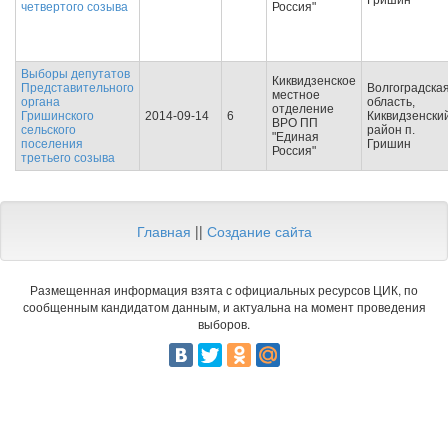
Гришин
четвертого созыва
Россия"
Выборы депутатов
Киквидзенское
Представительного
Волгоградска
местное
органа
область,
отделение
Гришинского
2014-09-14
6
Киквидзенски
ВРО ПП
сельского
район п.
"Единая
поселения
Гришин
Россия"
третьего созыва
Главная
||
Создание сайта
Размещенная информация взята с официальных ресурсов ЦИК, по
сообщенным кандидатом данным, и актуальна на момент проведения
выборов.