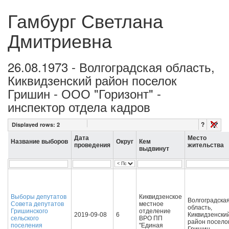
Гамбург Светлана
Дмитриевна
26.08.1973 - Волгоградская область,
Киквидзенский район поселок
Гришин - ООО "Горизонт" -
инспектор отдела кадров
?
Displayed rows:
2
Дата
Место
Название выборов
Округ
Кем
проведения
жительства
выдвинут
Выборы депутатов
Киквидзенское
Волгоградска
Совета депутатов
местное
область,
Гришинского
отделение
2019-09-08
6
Киквидзенски
сельского
ВРО ПП
район посело
поселения
"Единая