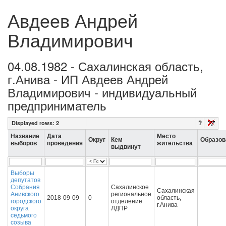
Авдеев Андрей
Владимирович
04.08.1982 - Сахалинская область,
г.Анива - ИП Авдеев Андрей
Владимирович - индивидуальный
предприниматель
?
Displayed rows:
2
Название
Дата
Место
Округ
Кем
Образов
выборов
проведения
жительства
выдвинут
Выборы
депутатов
Собрания
Сахалинское
Сахалинская
Анивского
региональное
2018-09-09
0
область,
городского
отделение
г.Анива
округа
ЛДПР
седьмого
созыва