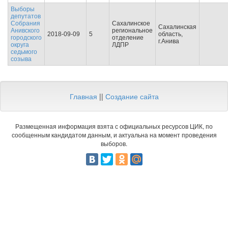
Выборы
депутатов
Собрания
Сахалинское
Сахалинская
Анивского
региональное
2018-09-09
5
область,
городского
отделение
г.Анива
округа
ЛДПР
седьмого
созыва
Главная
||
Создание сайта
Размещенная информация взята с официальных ресурсов ЦИК, по
сообщенным кандидатом данным, и актуальна на момент проведения
выборов.