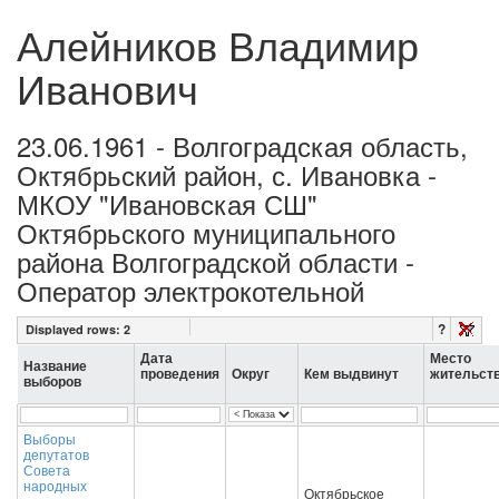
Алейников Владимир
Иванович
23.06.1961 - Волгоградская область,
Октябрьский район, с. Ивановка -
МКОУ "Ивановская СШ"
Октябрьского муниципального
района Волгоградской области -
Оператор электрокотельной
?
Displayed rows:
2
Дата
Место
Название
проведения
Округ
Кем выдвинут
жительст
выборов
Выборы
депутатов
Совета
народных
Октябрьское