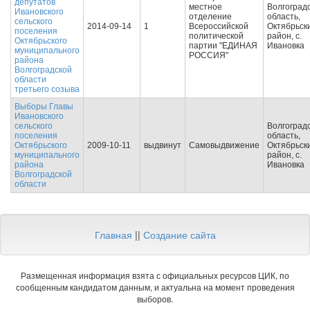
депутатов
местное
Волгоград
Ивановского
отделение
область,
сельского
2014-09-14
1
Всероссийской
Октябрьск
поселения
политической
район, с.
Октябрьского
партии "ЕДИНАЯ
Ивановка
муниципального
РОССИЯ"
района
Волгоградской
области
третьего созыва
Выборы Главы
Ивановского
сельского
Волгоград
поселения
область,
Октябрьского
2009-10-11
выдвинут
Самовыдвижение
Октябрьск
муниципального
район, с.
района
Ивановка
Волгоградской
области
Главная
||
Создание сайта
Размещенная информация взята с официальных ресурсов ЦИК, по
сообщенным кандидатом данным, и актуальна на момент проведения
выборов.