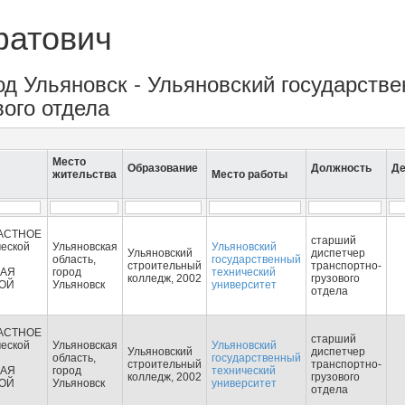
фатович
род Ульяновск - Ульяновский государств
вого отдела
Место
Образование
Должность
Де
жительства
Место работы
АСТНОЕ
старший
еской
Ульяновская
Ульяновский
Ульяновский
диспетчер
область,
государственный
строительный
транспортно-
КАЯ
город
технический
колледж, 2002
грузового
ОЙ
Ульяновск
университет
отдела
АСТНОЕ
старший
еской
Ульяновская
Ульяновский
Ульяновский
диспетчер
область,
государственный
строительный
транспортно-
КАЯ
город
технический
колледж, 2002
грузового
ОЙ
Ульяновск
университет
отдела