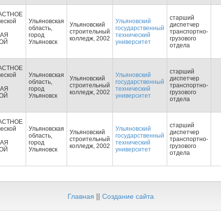
АСТНОЕ
старший
еской
Ульяновская
Ульяновский
Ульяновский
диспетчер
область,
государственный
строительный
транспортно-
КАЯ
город
технический
колледж, 2002
грузового
ОЙ
Ульяновск
университет
отдела
АСТНОЕ
старший
еской
Ульяновская
Ульяновский
Ульяновский
диспетчер
область,
государственный
строительный
транспортно-
КАЯ
город
технический
колледж, 2002
грузового
ОЙ
Ульяновск
университет
отдела
АСТНОЕ
старший
еской
Ульяновская
Ульяновский
Ульяновский
диспетчер
область,
государственный
строительный
транспортно-
КАЯ
город
технический
колледж, 2002
грузового
ОЙ
Ульяновск
университет
отдела
Главная
||
Создание сайта