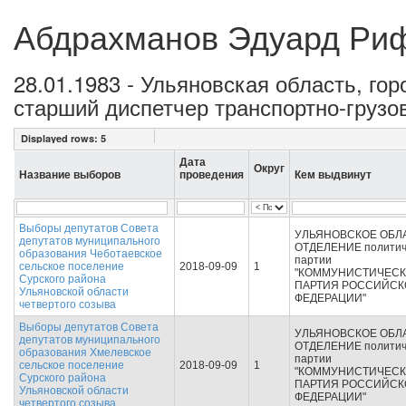
Абдрахманов Эдуард Ри
28.01.1983 - Ульяновская область, го
старший диспетчер транспортно-грузо
Displayed rows:
5
Дата
Округ
Название выборов
проведения
Кем выдвинут
Выборы депутатов Совета
УЛЬЯНОВСКОЕ ОБЛ
депутатов муниципального
ОТДЕЛЕНИЕ политич
образования Чеботаевское
партии
сельское поселение
2018-09-09
1
"КОММУНИСТИЧЕС
Сурского района
ПАРТИЯ РОССИЙСК
Ульяновской области
ФЕДЕРАЦИИ"
четвертого созыва
Выборы депутатов Совета
УЛЬЯНОВСКОЕ ОБЛ
депутатов муниципального
ОТДЕЛЕНИЕ политич
образования Хмелевское
партии
сельское поселение
2018-09-09
1
"КОММУНИСТИЧЕС
Сурского района
ПАРТИЯ РОССИЙСК
Ульяновской области
ФЕДЕРАЦИИ"
четвертого созыва