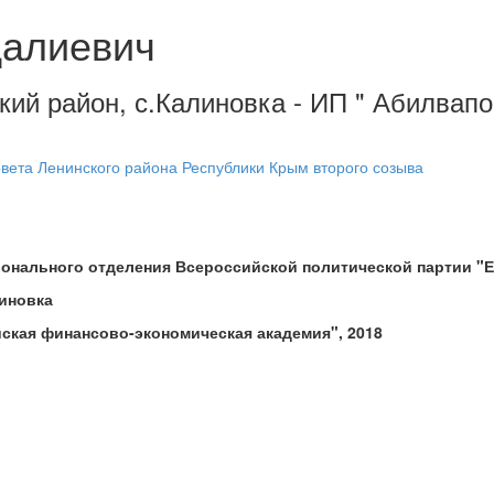
далиевич
кий район, с.Калиновка - ИП " Абилвап
овета Ленинского района Республики Крым второго созыва
ионального отделения Всероссийской политической партии 
линовка
ская финансово-экономическая академия", 2018