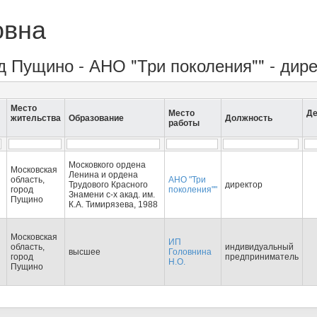
овна
од Пущино - АНО "Три поколения"" - дир
Место
Место
Де
жительства
Образование
Должность
работы
Московкого ордена
Московская
Ленина и ордена
область,
АНО "Три
Трудового Красного
директор
город
поколения""
Знамени с-х акад. им.
Пущино
К.А. Тимирязева, 1988
Московская
ИП
область,
индивидуальный
высшее
Головнина
город
предприниматель
Н.О.
Пущино