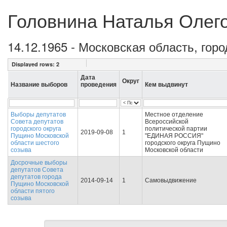
Головнина Наталья Олег
14.12.1965 - Московская область, гор
Displayed rows:
2
Дата
Округ
Название выборов
проведения
Кем выдвинут
Выборы депутатов
Местное отделение
Совета депутатов
Всероссийской
городского округа
политической партии
2019-09-08
1
Пущино Московской
"ЕДИНАЯ РОССИЯ"
области шестого
городского округа Пущино
созыва
Московской области
Досрочные выборы
депутатов Совета
депутатов города
2014-09-14
1
Самовыдвижение
Пущино Московской
области пятого
созыва