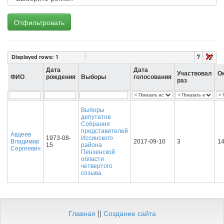
Отфильтровать
?
Displayed rows:
1
Дата
Дата
Участвовал
О
ФИО
рождения
Выборы
голосования
раз
Выборы
депутатов
Собрания
представителей
Авдеев
1973-08-
Иссинского
Владимир
2017-09-10
3
1
15
района
Сергеевич
Пензенской
области
четвертого
созыва
Главная
||
Создание сайта