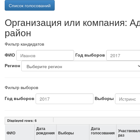
Список голосований
Организация или компания: 
район
Фильтр кандидатов
ФИО
Год выборов
Регион
Фильтр выборов
Год выборов
Выборы
Displayed rows:
6
Дата
Дата
Участвовал
ФИО
рождения
Выборы
голосования
раз