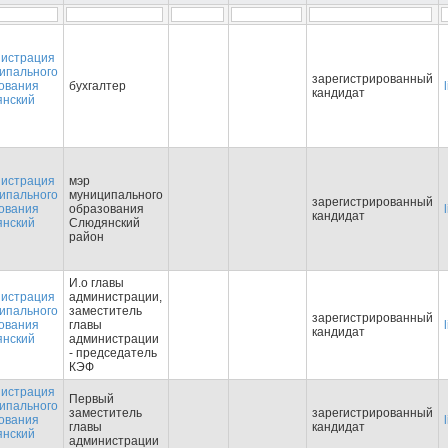
истрация
ипального
зарегистрированный
ования
бухгалтер
кандидат
нский
истрация
мэр
ипального
муниципального
зарегистрированный
ования
образования
кандидат
нский
Слюдянский
район
И.о главы
истрация
администрации,
ипального
заместитель
зарегистрированный
ования
главы
кандидат
нский
администрации
- председатель
КЭФ
истрация
Первый
ипального
заместитель
зарегистрированный
ования
главы
кандидат
нский
администрации