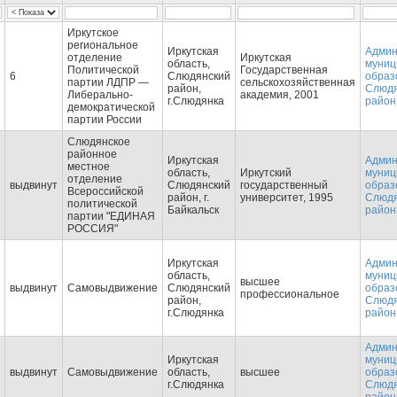
Иркутское
региональное
Иркутская
Админ
отделение
Иркутская
область,
муниц
Политической
Государственная
6
Слюдянский
образ
партии ЛДПР —
сельскохозяйственная
район,
Слюдя
Либерально-
академия, 2001
г.Слюдянка
район
демократической
партии России
Слюдянское
районное
Иркутская
Админ
местное
область,
Иркутский
муниц
отделение
выдвинут
Слюдянский
государственный
образ
Всероссийской
район, г.
университет, 1995
Слюдя
политической
Байкальск
район
партии "ЕДИНАЯ
РОССИЯ"
Иркутская
Админ
область,
муниц
высшее
выдвинут
Самовыдвижение
Слюдянский
образ
профессиональное
район,
Слюдя
г.Слюдянка
район
Админ
Иркутская
муниц
выдвинут
Самовыдвижение
область,
высшее
образ
г.Слюдянка
Слюдя