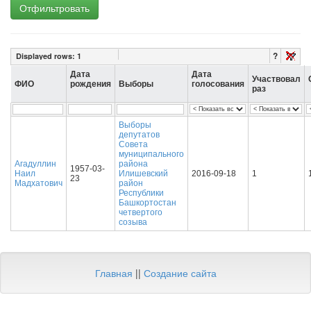
Отфильтровать
?
Displayed rows:
1
Дата
Дата
Участвовал
ФИО
рождения
Выборы
голосования
раз
Выборы
депутатов
Совета
муниципального
Агадуллин
района
1957-03-
Наил
Илишевский
2016-09-18
1
23
Мадхатович
район
Республики
Башкортостан
четвертого
созыва
Главная
||
Создание сайта