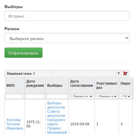
Выборы
Регион
Отфильтровать
?
Displayed rows:
1
Дата
Дата
Участвовал
Округ
ФИО
рождения
Выборы
голосования
раз
Выборы
депутатов
Совета
депутатов
Хохлова
городского
1975-11-
Татьяна
округа
2019-09-08
1
3
08
Ивановна
Пущино
Московской