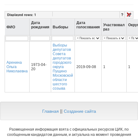
?
Displayed rows:
1
Дата
Дата
Участвовал
Окру
ФИО
рождения
Выборы
голосования
раз
Выборы
депутатов
Совета
депутатов
Аренина
городского
1973-04-
Ольга
округа
2019-09-08
1
1
20
Николаевна
Пущино
Московской
области
шестого
созыва
Главная
||
Создание сайта
Размещенная информация взята с официальных ресурсов ЦИК, по
сообщенным кандидатом данным, и актуальна на момент проведения