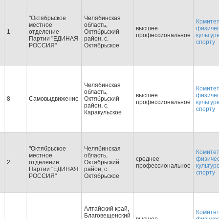
"Октябрьское
Челябинская
Комитет
местное
область,
высшее
физиче
1
отделение
Октябрьский
профессиональное
культур
Партии "ЕДИНАЯ
район, с.
спорту
РОССИЯ"
Октябрьское
Челябинская
Комитет
область,
высшее
физиче
8
Самовыдвижение
Октябрьский
профессиональное
культур
район, с.
спорту
Каракульское
"Октябрьское
Челябинская
Комитет
местное
область,
среднее
физиче
2
отделение
Октябрьский
профессиональное
культур
Партии "ЕДИНАЯ
район, с.
спорту
РОССИЯ"
Октябрьское
Алтайский край,
Комитет
Благовещенский