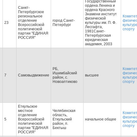
Государственный
ордена Ленина и
Санкт-
ордена Красного
Петербургское
Знамени институт
региональное
Комитет
физической
отделение
город Санкт-
физиче
23
культуры им. П. Ф.
Всероссийской
Петербург
культур
Лесгафта,
политической
спорту
1981Санкт-
партии "ЕДИНАЯ
Петербургская
РОССИЯ"
юридическая
академия, 2003
РБ,
Комитет
Ишимбайский
физиче
7
Самовыдвижение
высшее
район, с.
культур
Новоаптиково
спорту
Еткульское
местное
Челябинская
Комитет
отделение
область,
физиче
5
Всероссийской
Еткульский
начальное общее
культур
политической
район, п.
спорту
партии "ЕДИНАЯ
Бектыш
РОССИЯ"