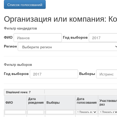
Список голосований
Организация или компания: Ко
Фильтр кандидатов
ФИО
Год выборов
Регион
Фильтр выборов
Год выборов
Выборы
Displayed rows:
7
Дата
Дата
Участвова
ФИО
рождения
Выборы
голосования
раз