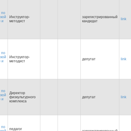
 по
ской
Инструктор-
зарегистрированный
link
е и
методист
кандидат
 по
ской
Инструктор-
депутат
link
е и
методист
 по
Директор
ской
физкультурного
депутат
link
е и
комплекса
 по
педагог