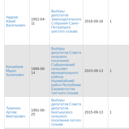
Выборы
депутатов
Авдеев
1952-04-
Законодательного
Юрий
2016-09-18
1
11
Собрания Санкт-
Васильевич
Петербурга
шестого созыва
Выборы
депутатов Совета
сельского
поселения
Сайрановский
Кунакбаев
1989-08-
сельсовет
Марат
2015-09-13
1
14
муниципального
Халилович
района
Ишимбайский
район Республики
Башкортостан
третьего созыва
Выборы
депутатов Совета
Тухконен
депутатов
1991-06-
Артем
Бектышского
2015-09-13
1
25
Викторович
сельского
поселения пятого
созыва