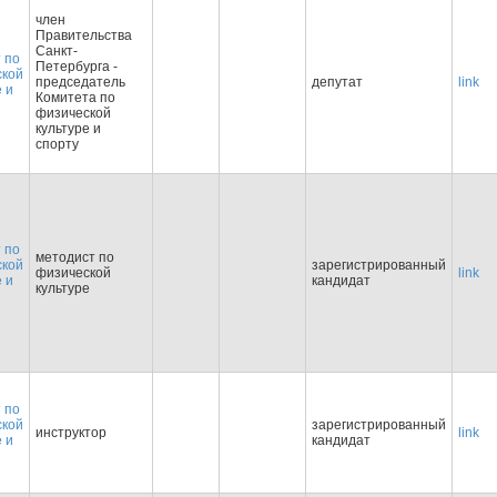
член
Правительства
Санкт-
 по
Петербурга -
ской
председатель
депутат
link
е и
Комитета по
физической
культуре и
спорту
 по
методист по
ской
зарегистрированный
физической
link
е и
кандидат
культуре
 по
ской
зарегистрированный
инструктор
link
е и
кандидат