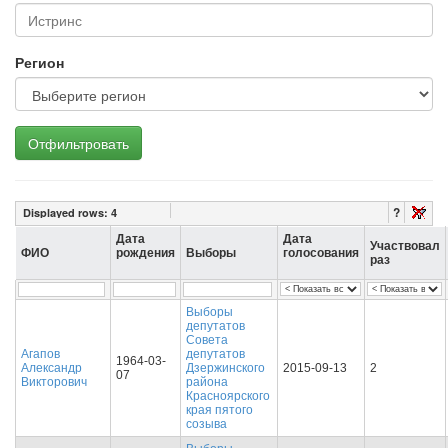
Регион
Отфильтровать
?
Displayed rows:
4
Дата
Дата
Участвовал
ФИО
рождения
Выборы
голосования
раз
Выборы
депутатов
Совета
Агапов
депутатов
1964-03-
Александр
Дзержинского
2015-09-13
2
07
Викторович
района
Красноярского
края пятого
созыва