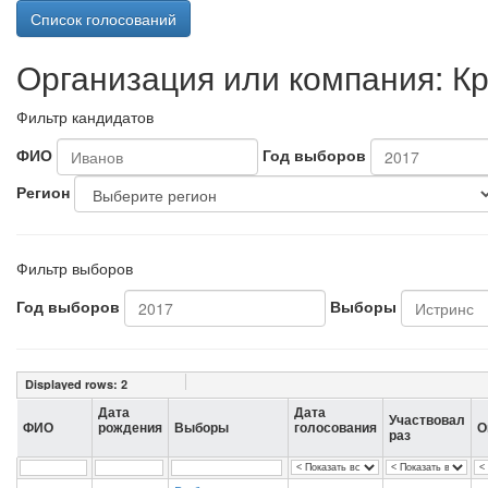
Список голосований
Организация или компания: К
Фильтр кандидатов
ФИО
Год выборов
Регион
Фильтр выборов
Год выборов
Выборы
Displayed rows:
2
Дата
Дата
Участвовал
ФИО
рождения
Выборы
голосования
О
раз