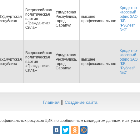
Кредитно-
Всероссийская
Удмуртская
кассовый
политическая
9Удмуртская
Республика,
высшее
офис ЗАО
партия
еспублика
город
профессиональное
"КБ
«Гражданская
Сарапул
"Рублев"
Сила»
№2"
Кредитно-
Всероссийская
Удмуртская
кассовый
политическая
9Удмуртская
Республика,
высшее
офис ЗАО
партия
еспублика
город
профессиональное
"КБ
«Гражданская
Сарапул
"Рублев"
Сила»
№2"
Главная
||
Создание сайта
 официальных ресурсов ЦИК, по сообщенным кандидатом данным, и актуальн