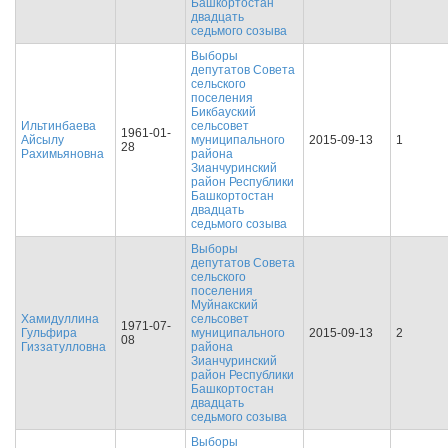
Башкортостан
двадцать
седьмого созыва
Выборы
депутатов Совета
сельского
поселения
Бикбауский
Ильтинбаева
сельсовет
1961-01-
Айсылу
муниципального
2015-09-13
1
28
Рахимьяновна
района
Зианчуринский
район Республики
Башкортостан
двадцать
седьмого созыва
Выборы
депутатов Совета
сельского
поселения
Муйнакский
Хамидуллина
сельсовет
1971-07-
Гульфира
муниципального
2015-09-13
2
08
Гиззатулловна
района
Зианчуринский
район Республики
Башкортостан
двадцать
седьмого созыва
Выборы