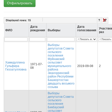
Отфильтровать
?
Displayed rows:
15
Дата
Дата
Участво
ФИО
рождения
Выборы
голосования
раз
Выборы
депутатов Совета
сельского
поселения
Муйнакский
Хамидуллина
сельсовет
1971-07-
Гульфира
муниципального
2019-09-08
2
08
Гиззатулловна
района
Зианчуринский
район Республики
Башкортостан
двадцать восьмого
созыва
Выборы
депутатов Совета
сельского
поселения
Бикбауский
сельсовет