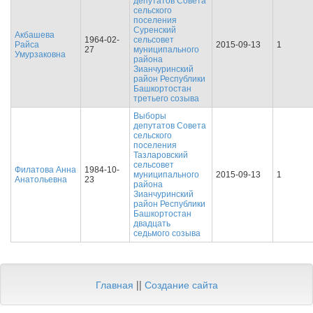
депутатов Совета
сельского
поселения
Суренский
Акбашева
1964-02-
сельсовет
Райса
2015-09-13
1
27
муниципального
Умурзаковна
района
Зианчуринский
район Республики
Башкортостан
третьего созыва
Выборы
депутатов Совета
сельского
поселения
Тазларовский
сельсовет
Филатова Анна
1984-10-
муниципального
2015-09-13
1
Анатольевна
23
района
Зианчуринский
район Республики
Башкортостан
двадцать
седьмого созыва
Главная
||
Создание сайта