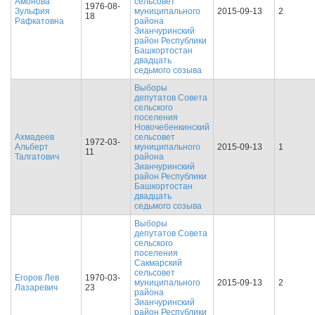
Амонова
сельсовет
1976-08-
Зульфия
муниципального
2015-09-13
2
18
Рафкатовна
района
Зианчуринский
район Республики
Башкортостан
двадцать
седьмого созыва
Выборы
депутатов Совета
сельского
поселения
Новочебенкинский
Ахмадеев
сельсовет
1972-03-
Альберт
муниципального
2015-09-13
1
11
Талгатович
района
Зианчуринский
район Республики
Башкортостан
двадцать
седьмого созыва
Выборы
депутатов Совета
сельского
поселения
Сакмарский
сельсовет
Егоров Лев
1970-03-
муниципального
2015-09-13
2
Лазаревич
23
района
Зианчуринский
район Республики