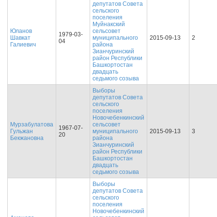
депутатов Совета
сельского
поселения
Муйнакский
Юланов
сельсовет
1979-03-
Шавкат
муниципального
2015-09-13
2
04
Галиевич
района
Зианчуринский
район Республики
Башкортостан
двадцать
седьмого созыва
Выборы
депутатов Совета
сельского
поселения
Новочебенкинский
Мурзабулатова
сельсовет
1967-07-
Гульжан
муниципального
2015-09-13
3
20
Бекжановна
района
Зианчуринский
район Республики
Башкортостан
двадцать
седьмого созыва
Выборы
депутатов Совета
сельского
поселения
Новочебенкинский