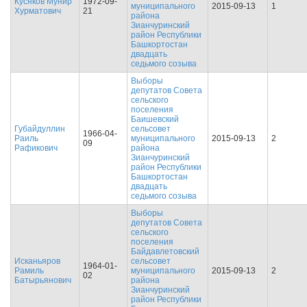
Кусяков Мунир
1972-09-
муниципального
2015-09-13
1
Хурматович
21
района
Зианчуринский
район Республики
Башкортостан
двадцать
седьмого созыва
Выборы
депутатов Совета
сельского
поселения
Баишевский
Губайдуллин
сельсовет
1966-04-
Раиль
муниципального
2015-09-13
2
09
Рафикович
района
Зианчуринский
район Республики
Башкортостан
двадцать
седьмого созыва
Выборы
депутатов Совета
сельского
поселения
Байдавлетовский
Исканьяров
сельсовет
1964-01-
Рамиль
муниципального
2015-09-13
2
02
Батырьянович
района
Зианчуринский
район Республики